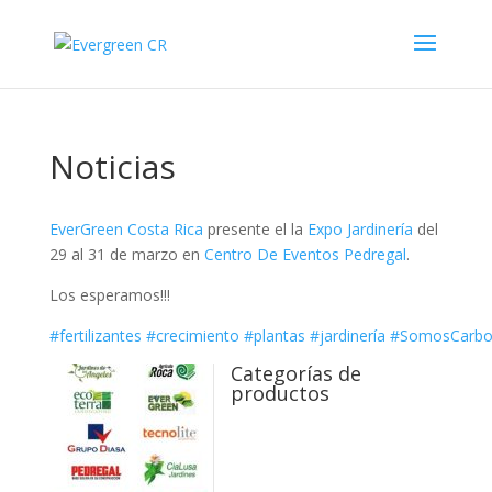
Noticias
EverGreen Costa Rica
presente el la
Expo Jardinería
del
29 al 31 de marzo en
Centro De Eventos Pedregal
.
Los esperamos!!!
#
fertilizantes
#
crecimiento
#
plantas
#
jardinería
#
SomosCarbo
Categorías de
productos