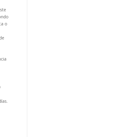
ste
fondo
ta o
 de
ncia
0
ías.